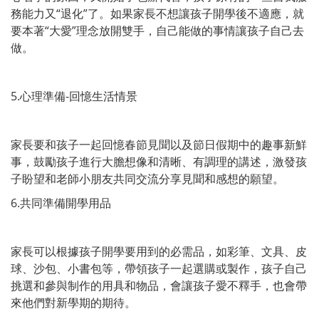
務能力又
“
退化
”
了。如果家長不想讓孩子開學後不適應，就
要本著
“
大愛
”
理念放開雙手，自己能做的事情讓孩子自己去
做。
5.
心理準備
-
回憶生活情景
家長要和孩子一起回憶春節見聞以及節日假期中的趣事新鮮
事，鼓勵孩子進行大膽想像和清晰、有調理的講述，激發孩
子盼望和老師小朋友共同交流分享見聞和感想的願望。
6.
共同準備開學用品
家長可以根據孩子開學要用到的必需品，如彩筆、文具、皮
球、沙包、小書包等，帶領孩子一起選購或製作，孩子自己
挑選和參與制作的用具和物品，會讓孩子愛不釋手，也會帶
來他們對新學期的期待。