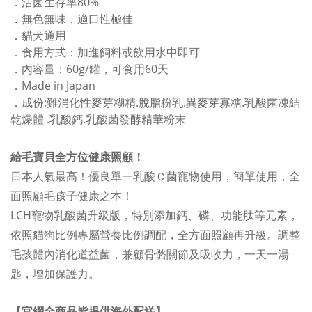
．
活菌生存率80%
．
無色無味，適口性極佳
．
貓犬通用
．
食用方式：加進飼料或飲用水中即可
．
內容量：60g/罐，可食用60天
．
Made in Japan
．
成份:難消化性麥芽糊精.脫脂粉乳.異麥芽寡糖.乳酸菌凍結
乾燥體 .乳酸鈣.乳酸菌發酵精華粉末
給毛寶貝全方位健康照顧！
日本人氣最高！優良單一乳酸Ｃ菌寵物使用，簡單使用，全
面照顧毛孩子健康之本！
LCH寵物乳酸菌升級版，特別添加鈣、磷、功能肽等元素，
依照貓狗比例專屬營養比例調配，全方面照顧再升級。調整
毛孩體內消化道益菌，兼顧骨骼關節及吸收力，一天一湯
匙，增加保護力。
【官網全商品皆提供海外配送】