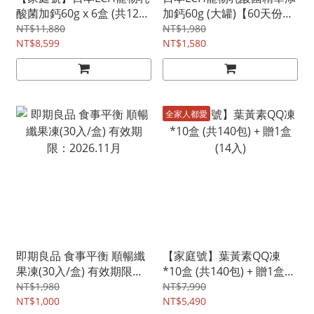
酸菌加鈣60g x 6盒 (共12個
加鈣60g (大罐)【60天份益
月份) - 貓犬通用 + 贈送30G
生菌】- 貓犬通用
NT$11,880
NT$1,980
一罐
NT$8,599
NT$1,580
全家人都愛
即期良品 食事平衡 順暢纖
【家庭號】葉黃素QQ凍
果凍(30入/盒) 有效期限：
*10盒 (共140包) + 贈1盒
2026.11月
(14入)
NT$1,980
NT$7,990
NT$1,000
NT$5,490