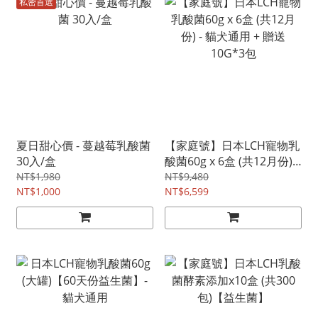
私密首選
夏日甜心價 - 蔓越莓乳酸菌
【家庭號】日本LCH寵物乳
30入/盒
酸菌60g x 6盒 (共12月份) -
貓犬通用 + 贈送10G*3包
NT$1,980
NT$9,480
NT$1,000
NT$6,599