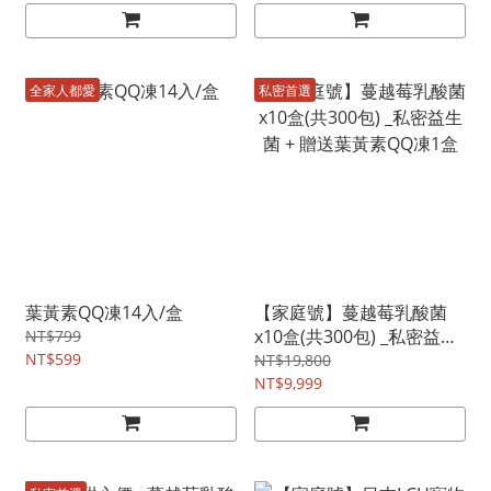
全家人都愛
私密首選
葉黃素QQ凍14入/盒
【家庭號】蔓越莓乳酸菌
x10盒(共300包) _私密益生
NT$799
NT$599
菌 + 贈送葉黃素QQ凍1盒
NT$19,800
NT$9,999