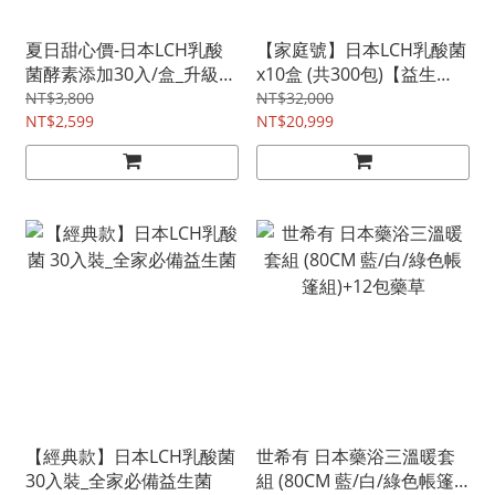
夏日甜心價-日本LCH乳酸
【家庭號】日本LCH乳酸菌
菌酵素添加30入/盒_升級版
x10盒 (共300包)【益生
益生菌
菌】+ 贈送葉黃素QQ凍2盒
NT$3,800
NT$32,000
NT$2,599
NT$20,999
【經典款】日本LCH乳酸菌
世希有 日本藥浴三溫暖套
30入裝_全家必備益生菌
組 (80CM 藍/白/綠色帳篷