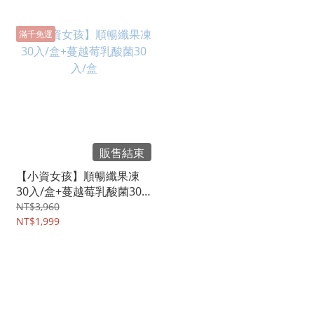
滿千免運
販售結束
【小資女孩】順暢纖果凍
30入/盒+蔓越莓乳酸菌30
入/盒
NT$3,960
NT$1,999