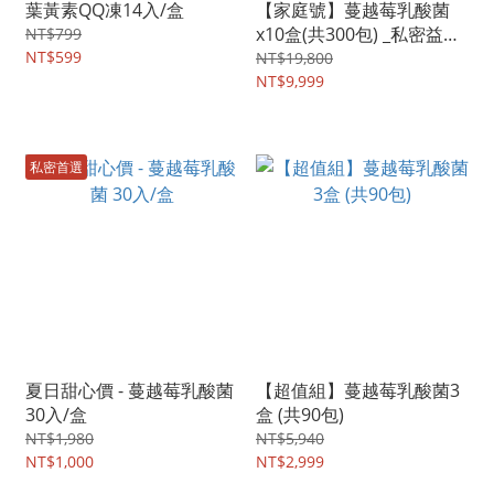
葉黃素QQ凍14入/盒
【家庭號】蔓越莓乳酸菌
x10盒(共300包) _私密益生
NT$799
NT$599
菌 + 贈送葉黃素QQ凍1盒
NT$19,800
NT$9,999
私密首選
夏日甜心價 - 蔓越莓乳酸菌
【超值組】蔓越莓乳酸菌3
30入/盒
盒 (共90包)
NT$1,980
NT$5,940
NT$1,000
NT$2,999