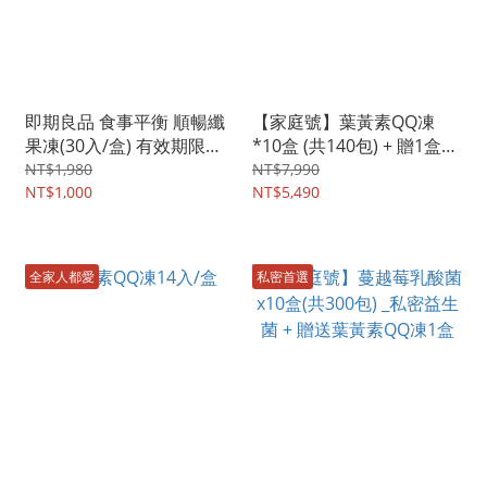
即期良品 食事平衡 順暢纖
【家庭號】葉黃素QQ凍
果凍(30入/盒) 有效期限：
*10盒 (共140包) + 贈1盒
2026.11月
(14入)
NT$1,980
NT$7,990
NT$1,000
NT$5,490
全家人都愛
私密首選