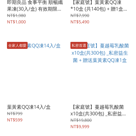
即期良品 食事平衡 順暢纖
【家庭號】葉黃素QQ凍
果凍(30入/盒) 有效期限：
*10盒 (共140包) + 贈1盒
2026.11月
(14入)
NT$1,980
NT$7,990
NT$1,000
NT$5,490
全家人都愛
私密首選
葉黃素QQ凍14入/盒
【家庭號】蔓越莓乳酸菌
x10盒(共300包) _私密益生
NT$799
NT$599
菌 + 贈送葉黃素QQ凍1盒
NT$19,800
NT$9,999