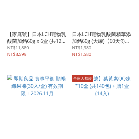
【家庭號】日本LCH寵物乳
日本LCH寵物乳酸菌精華添
酸菌加鈣60g x 6盒 (共12個
加鈣60g (大罐)【60天份益
月份) - 貓犬通用 + 贈送30G
生菌】- 貓犬通用
NT$11,880
NT$1,980
一罐
NT$8,599
NT$1,580
全家人都愛