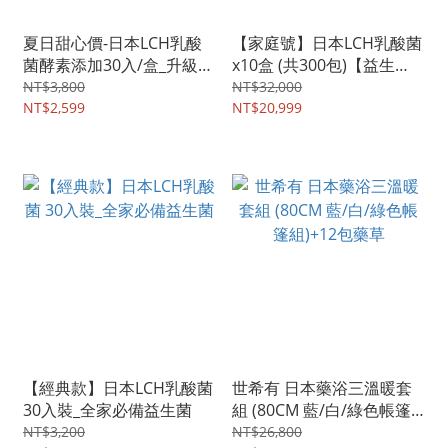
夏日甜心價-日本LCH乳酸
【家庭號】日本LCH乳酸菌
菌酵素添加30入/盒_升級版
x10盒 (共300包)【益生
益生菌
菌】+ 贈送葉黃素QQ凍2盒
NT$3,800
NT$32,000
NT$2,599
NT$20,999
【經典款】日本LCH乳酸菌
世希有 日本藥浴三溫暖套
30入裝_全家必備益生菌
組 (80CM 藍/白/綠色帳篷
組)+12包藥草
NT$3,200
NT$26,800