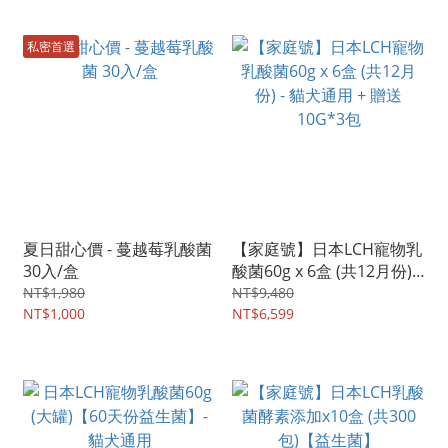
私密首選
夏日甜心價 - 蔓越莓乳酸菌
【家庭號】日本LCH寵物乳
30入/盒
酸菌60g x 6盒 (共12月份) -
貓犬通用 + 贈送10G*3包
NT$1,980
NT$9,480
NT$1,000
NT$6,599