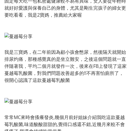
固定每天吃一包私密處健康較不易有異味，女人要從年輕時
就好好愛護與保養自己的身體，尤其是剛生完孩子的婦女更
要吃看看，我是2寶媽，推薦給大家喔
我是三寶媽，在二年前因為顧小孩會憋尿，然後隔天就開始
排尿灼痛，那種感覺真的是坐立難安，之後這個問題就一直
伴隨著我，平均二個月就發作一次，後來在FB上發現了這家
蔓越莓乳酸菌，對我們問題改善超多的!!不再害怕廁所了，
很開心認識了這款蔓越莓乳酸菌
常常MC來時會搔癢發炎,幾個月前好姐妹介紹我吃這款蔓越
莓乳酸菌,味道酸酸甜甜的,覺得口感還不錯,近幾月來較不會