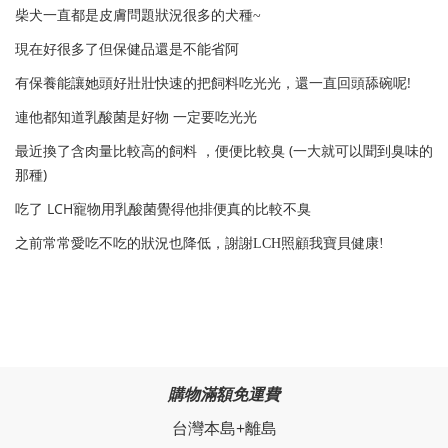
柴犬一直都是皮膚問題狀況很多的犬種~
現在好很多了但保健品還是不能省阿
!
有保養能讓她頭好壯壯快速的把飼料吃光光，還一直回頭舔碗呢
連他都知道乳酸菌是好物 一定要吃光光
(
最近換了含肉量比較高的飼料 ，便便比較臭
一大就可以聞到臭味的
)
那種
LCH
吃了
寵物用乳酸菌覺得他排便真的比較不臭
之前常常愛吃不吃的狀況也降低，謝謝LCH照顧我寶貝健康!
購物滿額免運費
台灣本島+離島