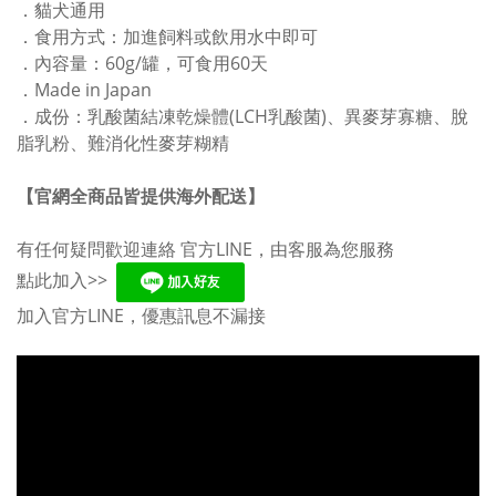
．
貓犬通用
．
食用方式：加進飼料或飲用水中即可
．
內容量：60g/罐，可食用60天
．
Made in Japan
．
成份：乳酸菌結凍乾燥體(LCH乳酸菌)、異麥芽寡糖、脫
脂乳粉、難消化性麥芽糊精
【官網全商品皆提供海外配送】
有任何疑問歡迎連絡 官方LINE，由客服為您服務
點此加入>>
加入官方LINE，優惠訊息不漏接