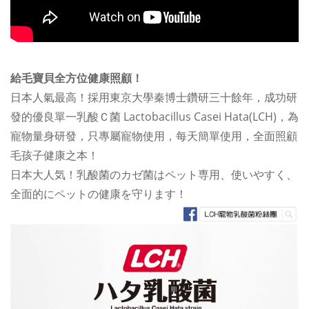
給毛寶貝全方位健康照顧！
日本人氣最高！採用東京大學秦博士鑽研三十餘年，成功研
發的優良單一乳酸Ｃ菌
Lactobacillus Casei Hata(LCH)，為
寵物量身研發，只專屬寵物使用，每天簡單使用，全面照顧
毛孩子健康之本！
日本大人気！乳酸菌のカゼ菌はペット専用、使いやすく、
全面的にペットの健康を守ります！