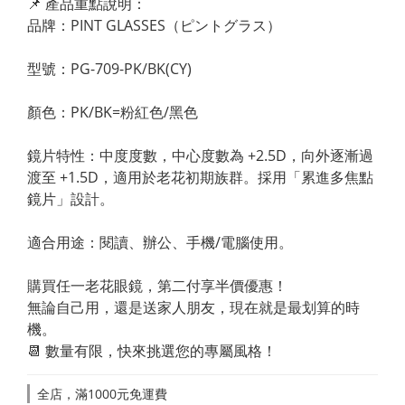
📌 產品重點說明：
品牌：PINT GLASSES（ピントグラス）
型號：PG-709-PK/BK(CY)
顏色：PK/BK=粉紅色/黑色
鏡片特性：中度度數，中心度數為 +2.5D，向外逐漸過
渡至 +1.5D，適用於老花初期族群。採用「累進多焦點
鏡片」設計。
適合用途：閱讀、辦公、手機/電腦使用。
購買任一老花眼鏡，第二付享半價優惠！
無論自己用，還是送家人朋友，現在就是最划算的時
機。
📆 數量有限，快來挑選您的專屬風格！
全店，滿1000元免運費