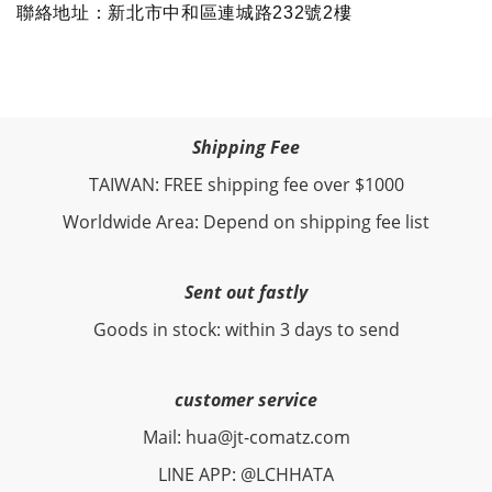
聯絡地址：新北市中和區連城路232號2樓
Shipping Fee
TAIWAN: FREE shipping fee over $1000
Worldwide Area: Depend on shipping fee list
Sent out fastly
Goods in stock: within 3 days to send
customer service
Mail: hua@jt-comatz.com
LINE APP: @LCHHATA