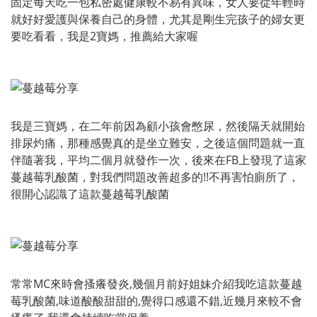
固定每天吃一包私密處健康較不易有異味，女人要從年輕時
就好好愛護與保養自己的身體，尤其是剛生完孩子的婦女更
要吃看看，我是2寶媽，推薦給大家喔
我是三寶媽，在二年前因為顧小孩會憋尿，然後隔天就開始
排尿灼痛，那種感覺真的是坐立難安，之後這個問題就一直
伴隨著我，平均二個月就發作一次，後來在FB上發現了這家
蔓越莓乳酸菌，對我們問題改善超多的!!不再害怕廁所了，
很開心認識了這款蔓越莓乳酸菌
常常MC來時會搔癢發炎,幾個月前好姐妹介紹我吃這款蔓越
莓乳酸菌,味道酸酸甜甜的,覺得口感還不錯,近幾月來較不會