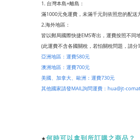
1. 台灣本島+離島：
滿1000元免運費，未滿千元則依照您的配送
2.海外地區：
皆以郵局國際快捷EMS寄出，運費按照不同地區
(此運費不含各國關稅，若怕關稅問題，請分
亞洲地區：運費580元
澳洲地區：運費700元
美國、加拿大、歐洲：運費730元
其他國家請發MAIL詢問運費：hua@jt-comat
何時可以拿到所訂購之商品？
★