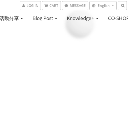
LOG IN
CART
MESSAGE
English
活動分享
Blog Post
Knowledge+
CO-SHO