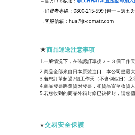
→官方line客服：
@LCHHATA(直接點即加入
→消費者專線：0800-215-599 (週一～週五9:0
→客服信箱：hua@jt-comatz.com
★
商品運送注意事項
1.一般情況下，在確認訂單後２～３個工作
2.商品全部來自日本原裝進口，本公司盡最
3.若您訂單超過7個工作天（不含例假日）
4.商品發票將隨貨附發票，和貨品寄至收貨
5.若您收到的商品外箱封條已被拆封，請您
交易安全保護
★