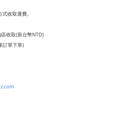
方式收取運費。
收取(新台幣NTD)
筆訂單下單)
z.com