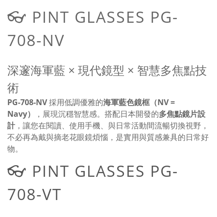
👓 PINT GLASSES PG-
708-NV
深邃海軍藍 × 現代鏡型 × 智慧多焦點技
術
PG-708-NV
採用低調優雅的
海軍藍色鏡框（NV =
Navy）
，展現沉穩智慧感。搭配日本開發的
多焦點鏡片設
計
，讓您在閱讀、使用手機、與日常活動間流暢切換視野，
不必再為戴與摘老花眼鏡煩惱，是實用與質感兼具的日常好
物。
👓 PINT GLASSES PG-
708-VT