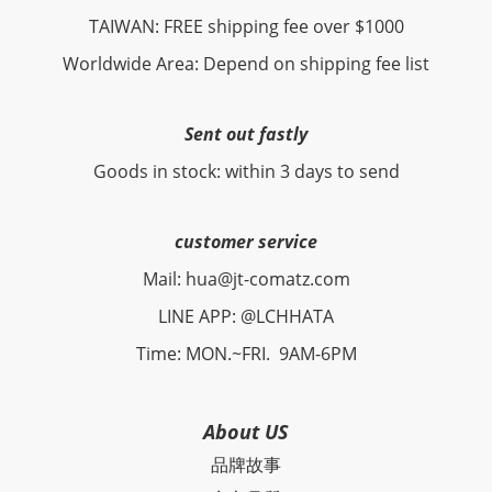
TAIWAN: FREE shipping fee over $1000
Worldwide Area: Depend on shipping fee list
Sent out fastly
Goods in stock: within 3 days to send
customer service
Mail: hua@jt-comatz.com
LINE APP: @LCHHATA
Time: MON.~FRI. 9AM-6PM
About US
品牌故事