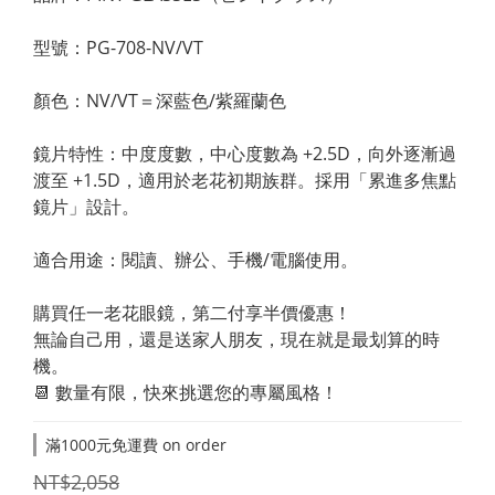
型號：PG-708-NV/VT
顏色：NV/VT＝深藍色/紫羅蘭色
鏡片特性：中度度數，中心度數為 +2.5D，向外逐漸過
渡至 +1.5D，適用於老花初期族群。採用「累進多焦點
鏡片」設計。
適合用途：閱讀、辦公、手機/電腦使用。
購買任一老花眼鏡，第二付享半價優惠！
無論自己用，還是送家人朋友，現在就是最划算的時
機。
📆 數量有限，快來挑選您的專屬風格！
滿1000元免運費 on order
NT$2,058