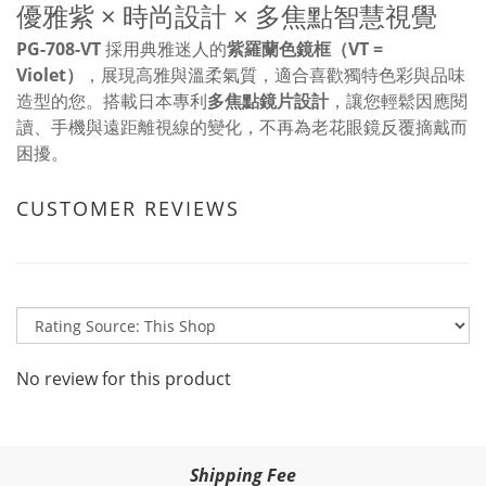
優雅紫 × 時尚設計 × 多焦點智慧視覺
PG-708-VT
採用典雅迷人的
紫羅蘭色鏡框（VT =
Violet）
，展現高雅與溫柔氣質，適合喜歡獨特色彩與品味
造型的您。搭載日本專利
多焦點鏡片設計
，讓您輕鬆因應閱
讀、手機與遠距離視線的變化，不再為老花眼鏡反覆摘戴而
困擾。
CUSTOMER REVIEWS
No review for this product
Shipping Fee