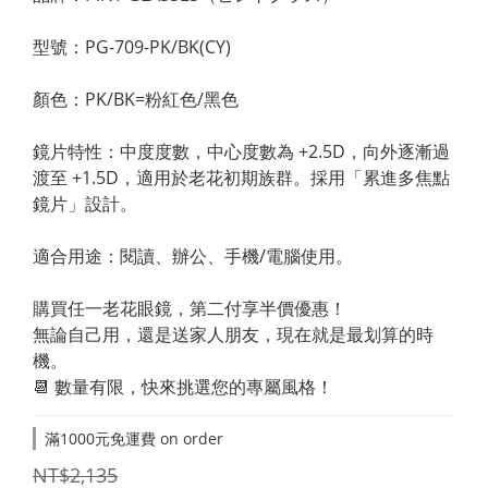
型號：PG-709-PK/BK(CY)
顏色：PK/BK=粉紅色/黑色
鏡片特性：中度度數，中心度數為 +2.5D，向外逐漸過
渡至 +1.5D，適用於老花初期族群。採用「累進多焦點
鏡片」設計。
適合用途：閱讀、辦公、手機/電腦使用。
購買任一老花眼鏡，第二付享半價優惠！
無論自己用，還是送家人朋友，現在就是最划算的時
機。
📆 數量有限，快來挑選您的專屬風格！
滿1000元免運費 on order
NT$2,135