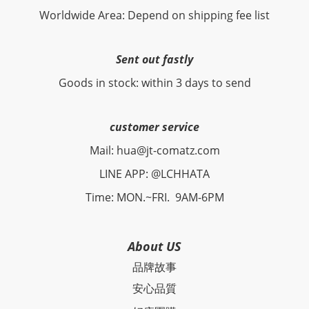
Worldwide Area: Depend on shipping fee list
Sent out fastly
Goods in stock: within 3 days to send
customer service
Mail: hua@jt-comatz.com
LINE APP: @LCHHATA
Time: MON.~FRI. 9AM-6PM
About US
品牌故事
安心品質